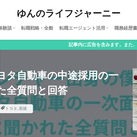
ゆんのライフジャーニー
体験談
転職戦略・全般
転職エージェント活用
職務経歴
車
行
ビズリーチ
JACリクルートメント
記事内に広告を含みます。また、一部の文章は生
ヨタ自動車の中途採用の一
た全質問と回答
トヨタ
,
面接