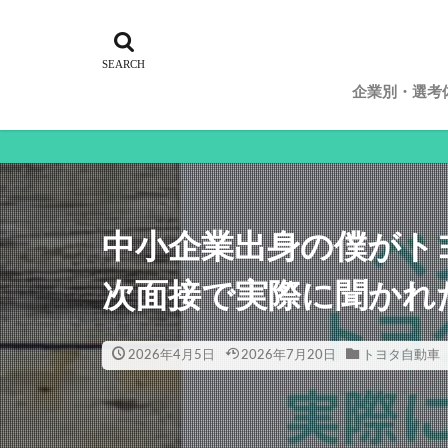
企業別・選考
トヨタ自動
ホンダ
三井住友銀
NTTデータ
中小企業出身の僕がト
次面接で実際に聞かれ
2026年4月5日
2026年7月20日
トヨタ自動車