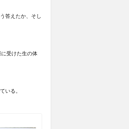
う答えたか、そし
際に受けた生の体
ている。