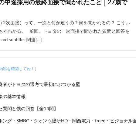
の中途採用の最終面接で聞かれたこと｜27歳で
（2次面接）って、一次と何が違うの？何を聞かれるの？ こうい
ちゃわかる。 前回、トヨタの一次面接で聞かれた質問と回答を
rd subtitle=関連[…]
身者がトヨタの選考で最初にぶつかる壁
接の基本情報
た質問と僕の回答【全14問】
ンダ・SMBC・クオンツ総研HD・関西電力・freee・ビジョナ