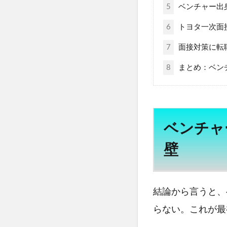
5
ベンチャー出
6
トヨタ一次面
7
面接対策に転
8
まとめ：ベン
ベンチャ
壁
結論から言うと、
らない。これが最