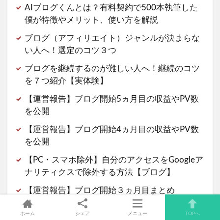
AIブログくんとは？有料契約で500本執筆した
僕が特徴やメリット、使い方を解説
ブログ（アフィリエイト）ジャンルが決まらな
い人へ！選定のコツ３つ
ブログを継続するのが難しい人へ！継続のコツ
を７つ紹介【実体験】
【運営報告】ブログ開始5ヵ月目の収益やPV数
を公開
【運営報告】ブログ開始4ヵ月目の収益やPV数
を公開
【PC・スマホ除外】自分のアクセスをGoogleア
ナリティクスで除外する方法【ブログ】
【運営報告】ブログ開始３ヵ月目まとめ
【WordPress】Luxeritas（ルクセリタス）から
ホーム
シェア
メニュー
TOPへ