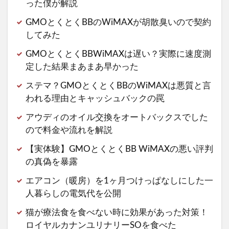
った僕が解説
GMOとくとくBBのWiMAXが胡散臭いので契約
してみた
GMOとくとくBBWiMAXは遅い？実際に速度測
定した結果まあまあ早かった
ステマ？GMOとくとくBBのWiMAXは悪質と言
われる理由とキャッシュバックの罠
アウディのオイル交換をオートバックスでした
ので料金や流れを解説
【実体験】GMOとくとくBB WiMAXの悪い評判
の真偽を暴露
エアコン（暖房）を1ヶ月つけっぱなしにした一
人暮らしの電気代を公開
猫が療法食を食べない時に効果があった対策！
ロイヤルカナンユリナリーSOを食べた