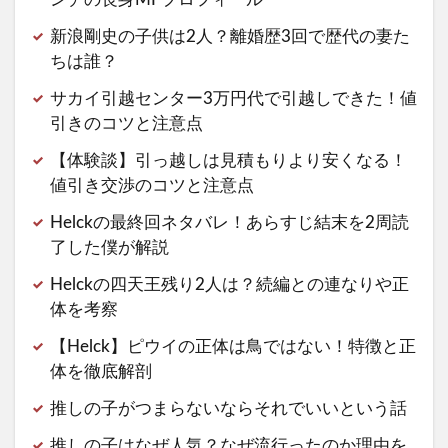
新浪剛史の子供は2人？離婚歴3回で歴代の妻た
ちは誰？
サカイ引越センター3万円代で引越しできた！値
引きのコツと注意点
【体験談】引っ越しは見積もりより安くなる！
値引き交渉のコツと注意点
Helckの最終回ネタバレ！あらすじ結末を2周読
了した僕が解説
Helckの四天王残り2人は？続編との連なりや正
体を考察
【Helck】ピウイの正体は鳥ではない！特徴と正
体を徹底解剖
推しの子がつまらないならそれでいいという話
推しの子はなぜ人気？なぜ流行ったのか理由を