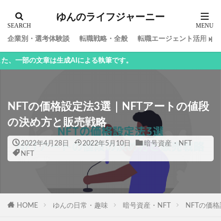
ゆんのライフジャーニー
企業別・選考体験談
転職戦略・全般
転職エージェント活用
章は生成AIによる執筆です。
NFTの価格設定法3選｜NFTアートの値段
の決め方と販売戦略
2022年4月28日
2022年5月10日
暗号資産・NFT
NFT
HOME
ゆんの日常・趣味
暗号資産・NFT
NFTの価