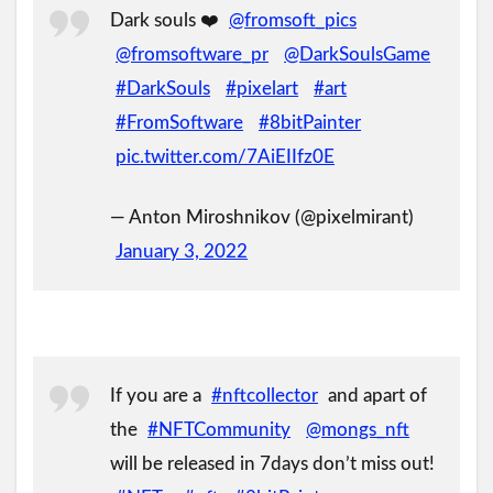
Dark souls ❤️
@fromsoft_pics
@fromsoftware_pr
@DarkSoulsGame
#DarkSouls
#pixelart
#art
#FromSoftware
#8bitPainter
pic.twitter.com/7AiEIIfz0E
— Anton Miroshnikov (@pixelmirant)
January 3, 2022
If you are a
#nftcollector
and apart of
the
#NFTCommunity
@mongs_nft
will be released in 7days don’t miss out!