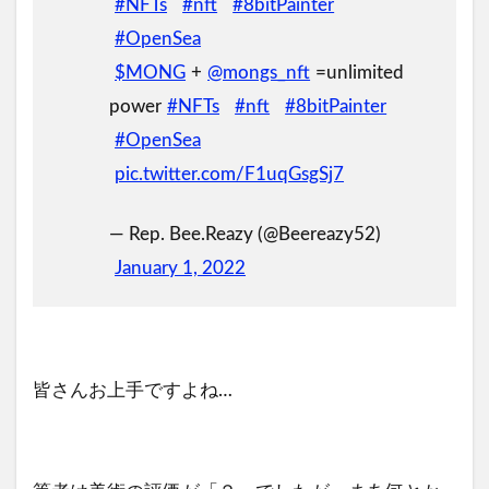
#NFTs
#nft
#8bitPainter
#OpenSea
$MONG
+
@mongs_nft
=unlimited
power
#NFTs
#nft
#8bitPainter
#OpenSea
pic.twitter.com/F1uqGsgSj7
— Rep. Bee.Reazy (@Beereazy52)
January 1, 2022
皆さんお上手ですよね…