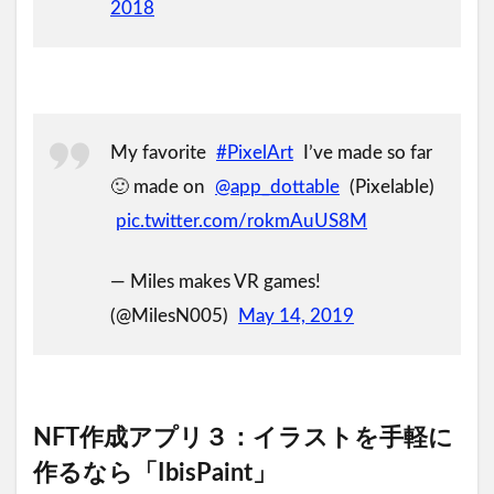
2018
My favorite
#PixelArt
I’ve made so far
🙂 made on
@app_dottable
(Pixelable)
pic.twitter.com/rokmAuUS8M
— Miles makes VR games!
(@MilesN005)
May 14, 2019
NFT作成アプリ３：イラストを手軽に
作るなら「IbisPaint」