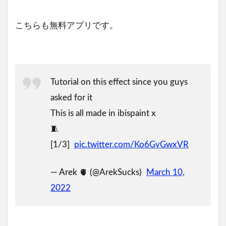
こちらも無料アプリです。
Tutorial on this effect since you guys
asked for it
This is all made in ibispaint x
🧵
[1/3]
pic.twitter.com/Ko6GyGwxVR
— Arek 🫀 (@ArekSucks)
March 10,
2022