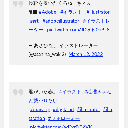
長靴を履いたくろねこちゃん
🐈‍⬛
#Adobe
#イラスト
#illustrator
#art
#adobeillustrator
#イラストレ
ーター
pic.twitter.com/JDgQv0n9L8
— あさひな。 イラストレーター
(@asahina_waki2)
March 12, 2022
君がいた春。
#イラスト
#絵描きさん
と繋がりたい
#drawing
#digitalart
#illustrator
#illu
stration
#フォローミー
pic.twitter.com/wDyr0j3ZVK