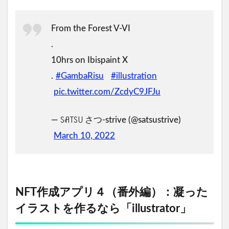
From the Forest V-VI
.
10hrs on Ibispaint X
.
#GambaRisu
#illustration
pic.twitter.com/ZcdyC9JFJu
— ꇙꋬ꓄ꇙ꒤ さつ-strive (@satsustrive)
March 10, 2022
NFT作成アプリ４（番外編）：凝った
イラストを作るなら「illustrator」