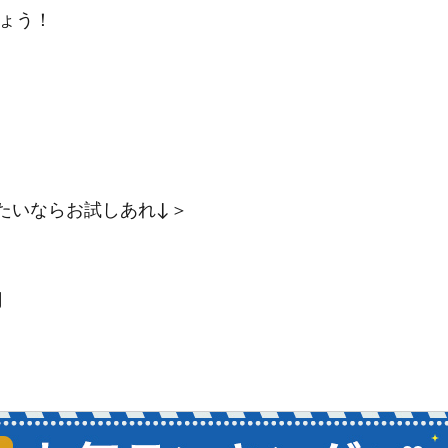
ょう！
たいならお試しあれ↓＞
円