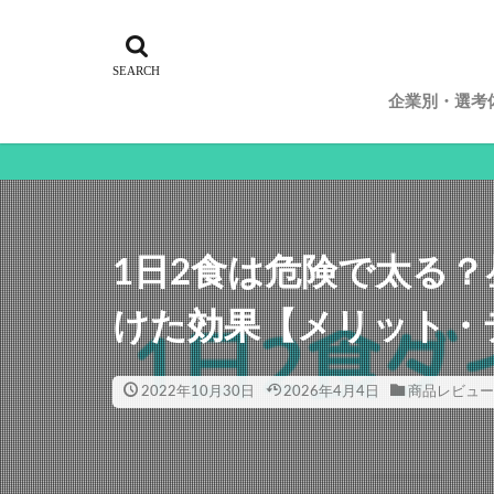
企業別・選考
トヨタ自動
ホンダ
三井住友銀
NTTデータ
1日2食は危険で太る
けた効果【メリット・
2022年10月30日
2026年4月4日
商品レビュー