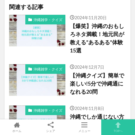
関連する記事
2024年11月20日
沖縄雑学・クイズ
【爆笑】沖縄のおもし
ろネタ満載！地元民が
教える”あるある”体験
15選
2024年12月7日
沖縄雑学・クイズ
【沖縄クイズ】簡単で
楽しい!5分で沖縄通に
なれる20問
2024年11月8日
沖縄雑学・クイズ
沖縄でしか通じない方
言の特徴と日常会話で
ホーム
シェア
メニュー
TOPへ
使える表現集