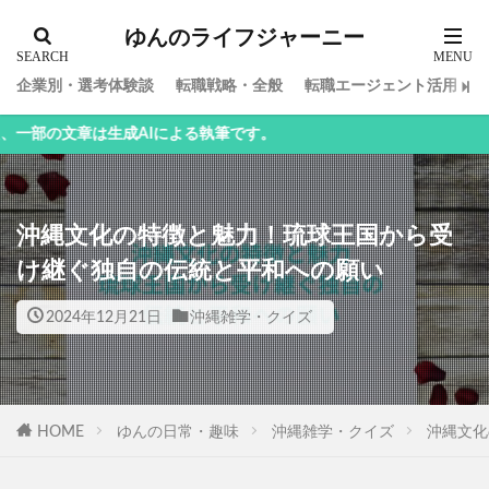
ゆんのライフジャーニー
企業別・選考体験談
転職戦略・全般
転職エージェント活用
生成AIによる執筆です。
沖縄文化の特徴と魅力！琉球王国から受
け継ぐ独自の伝統と平和への願い
2024年12月21日
沖縄雑学・クイズ
HOME
ゆんの日常・趣味
沖縄雑学・クイズ
沖縄文化